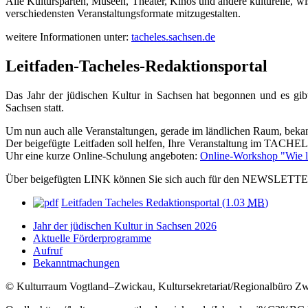
Alle Kultursparten, Museen, Theater, Kinos und andere kulturelle, wi
verschiedensten Veranstaltungsformate mitzugestalten.
weitere Informationen unter:
tacheles.sachsen.de
Leitfaden-Tacheles-Redaktionsportal
Das Jahr der jüdischen Kultur in Sachsen hat begonnen und es gi
Sachsen statt.
Um nun auch alle Veranstaltungen, gerade im ländlichen Raum, beka
Der beigefügte Leitfaden soll helfen, Ihre Veranstaltung im TACH
Uhr eine kurze Online-Schulung angeboten:
Online-Workshop "Wie lä
Über beigefügten LINK können Sie sich auch für den NEWSLETTE
Leitfaden Tacheles Redaktionsportal
(1.03
MB
)
Jahr der jüdischen Kultur in Sachsen 2026
Aktuelle Förderprogramme
Aufruf
Bekanntmachungen
© Kulturraum Vogtland–Zwickau, Kultursekretariat/Regionalbüro Z