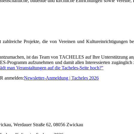
ssenschaftliche, bildende und kirchliche Einrichtungen sowie Vereine,
bt zahlreiche Projekte, die von Vereinen und Kultureinrichtigungen
nntzumachen, ist das Team von TACHELES auf Ihre Unterstützung ange
ELES-Programm aufzunehmen und damit allen Interessierten zugänglich
dt man Veranstaltungen auf die Tacheles-Seite hoch?"
R anmelden:
Newsletter-Anmeldung | Tacheles 2026
wickau, Werdauer Straße 62, 08056 Zwickau