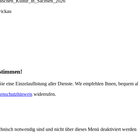
Cdischen_Kultur_in_Sachsen_2026
wickau
ustimmen!
e eine Einzelauflistung aller Dienste. Wir empfehlen Ihnen, bequem al
enschutzhinweis
widerrufen.
echnisch notwendig sind und nicht über dieses Menü deaktiviert werde