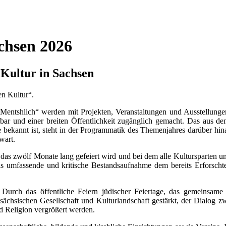
achsen 2026
Kultur in Sachsen
en Kultur“.
entshlich“ werden mit Projekten, Veranstaltungen und Ausstellungen 
htbar und einer breiten Öffentlichkeit zugänglich gemacht. Das aus 
ekannt ist, steht in der Programmatik des Themenjahres darüber hinaus
wart.
r, das zwölf Monate lang gefeiert wird und bei dem alle Kultursparten um
d als umfassende und kritische Bestandsaufnahme dem bereits Erforsc
 Durch das öffentliche Feiern jüdischer Feiertage, das gemeinsame
er sächsischen Gesellschaft und Kulturlandschaft gestärkt, der Dialog
nd Religion vergrößert werden.