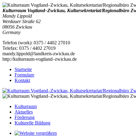
Kulturraum Vogtland–Zwickau, Kultursekretariat/Regionalbüro Z
Mandy Lippold
Werdauer Straße 62
08056
Zwickau
Germany
Telefon
(
work
)
:
0375 / 4402 27010
Tele
fax
:
0375 / 4402 27019
mandy.lippold@landkreis-zwickau.de
http://kulturraum-vogtland–zwickau.de
Startseite
Formulare
Kontakt
Kulturraum
Aktuelles
Förderung
Kulturelle Bildung