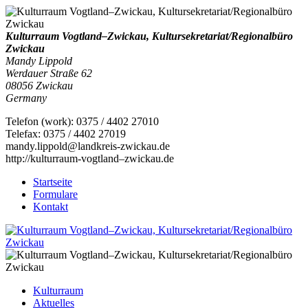
Kulturraum Vogtland–Zwickau, Kultursekretariat/Regionalbüro
Zwickau
Mandy Lippold
Werdauer Straße 62
08056
Zwickau
Germany
Telefon
(
work
)
:
0375 / 4402 27010
Tele
fax
:
0375 / 4402 27019
mandy.lippold@landkreis-zwickau.de
http://kulturraum-vogtland–zwickau.de
Startseite
Formulare
Kontakt
Kulturraum
Aktuelles